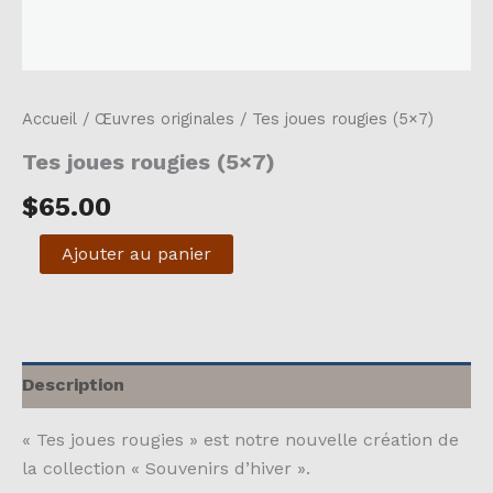
Accueil
/
Œuvres originales
/ Tes joues rougies (5×7)
Tes joues rougies (5×7)
$
65.00
quantité
Ajouter au panier
de
Tes
joues
rougies
(5x7)
Description
« Tes joues rougies » est notre nouvelle création de
la collection « Souvenirs d’hiver ».